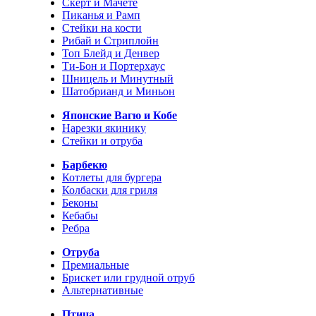
Скерт и Мачете
Пиканья и Рамп
Стейки на кости
Рибай и Стриплойн
Топ Блейд и Денвер
Ти-Бон и Портерхаус
Шницель и Минутный
Шатобрианд и Миньон
Японские Вагю и Кобе
Нарезки якинику
Стейки и отруба
Барбекю
Котлеты для бургера
Колбаски для гриля
Беконы
Кебабы
Ребра
Отруба
Премиальные
Брискет или грудной отруб
Альтернативные
Птица