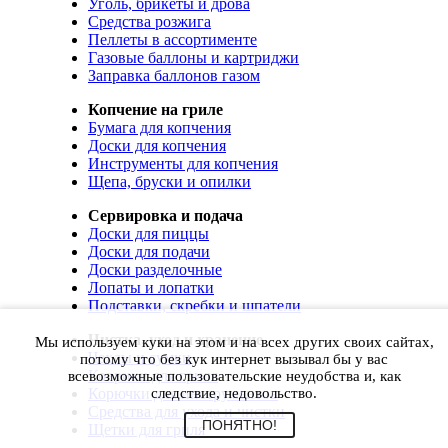
Уголь, брикеты и дрова
Средства розжига
Пеллеты в ассортименте
Газовые баллоны и картриджи
Заправка баллонов газом
Копчение на гриле
Бумага для копчения
Доски для копчения
Инструменты для копчения
Щепа, бруски и опилки
Сервировка и подача
Доски для пиццы
Доски для подачи
Доски разделочные
Лопаты и лопатки
Подставки, скребки и шпатели
Чистка, уход и хранение
Мы используем куки на этом и на всех других своих сайтах,
Чехлы и сумки
потому что без кук интернет вызывал бы у вас
Коврики для гриля
всевозможные пользовательские неудобства и, как
Корючки для инструментов
следствие, недовольство.
Средства для ухода и чистки
ПОНЯТНО!
Щетки для гриля