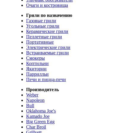
Очаги и костровища
Грили по назначению
Газовые грили
Угольные грили
Керамические грили
Пеллетные грили
Портативные
Электрические грили
Встраиваемые грили
Смокеры
Коптильни
Якитории
Паррилльи
Печи и пицца-печи
Производитель
Weber
Napoleon
Bull
Oklahoma Joe's
Kamado Joe
Big Green Egg
Char Broil
Grillvett