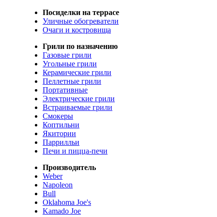
Посиделки на террасе
Уличные обогреватели
Очаги и костровища
Грили по назначению
Газовые грили
Угольные грили
Керамические грили
Пеллетные грили
Портативные
Электрические грили
Встраиваемые грили
Смокеры
Коптильни
Якитории
Паррилльи
Печи и пицца-печи
Производитель
Weber
Napoleon
Bull
Oklahoma Joe's
Kamado Joe