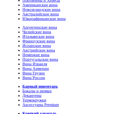
Портвейны и Хересы
Американские вина
Новозеландские вина
Австралийские вина
Южноафриканские вина
Аргентинские вина
Чилийские вина
Итальянские вина
Французские вина
Испанские вина
Австрийские вина
Немецкие вина
Португальские вина
Вина Израиля
Вина Армении
Вина Грузии
Вина России
Барный инвентарь
Бокалы и рюмки
Декантеры
Термокружки
Аксессуары Premium
Крепкий алкоголь