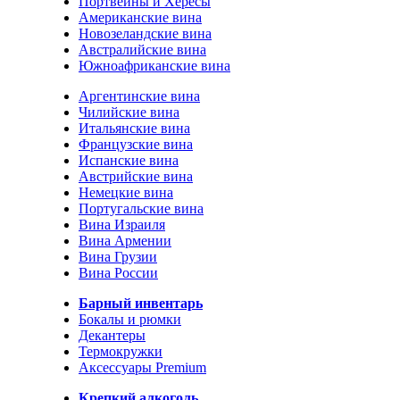
Портвейны и Хересы
Американские вина
Новозеландские вина
Австралийские вина
Южноафриканские вина
Аргентинские вина
Чилийские вина
Итальянские вина
Французские вина
Испанские вина
Австрийские вина
Немецкие вина
Португальские вина
Вина Израиля
Вина Армении
Вина Грузии
Вина России
Барный инвентарь
Бокалы и рюмки
Декантеры
Термокружки
Аксессуары Premium
Крепкий алкоголь