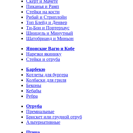
Скерт и Мачете
Пиканья и Рамп
Стейки на кости
Рибай и Стриплойн
Топ Блейд и Денвер
Ти-Бон и Портерхаус
Шницель и Минутный
Шатобрианд и Миньон
Японские Вагю и Кобе
Нарезки якинику
Стейки и отруба
Барбекю
Котлеты для бургера
Колбаски для гриля
Беконы
Кебабы
Ребра
Отруба
Премиальные
Брискет или грудной отруб
Альтернативные
Птица