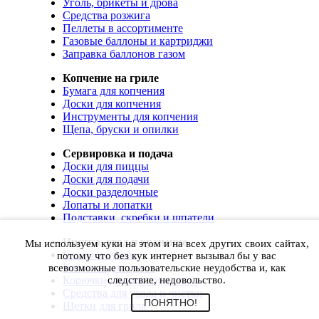
Уголь, брикеты и дрова
Средства розжига
Пеллеты в ассортименте
Газовые баллоны и картриджи
Заправка баллонов газом
Копчение на гриле
Бумага для копчения
Доски для копчения
Инструменты для копчения
Щепа, бруски и опилки
Сервировка и подача
Доски для пиццы
Доски для подачи
Доски разделочные
Лопаты и лопатки
Подставки, скребки и шпатели
Чистка, уход и хранение
Мы используем куки на этом и на всех других своих сайтах,
Чехлы и сумки
потому что без кук интернет вызывал бы у вас
Коврики для гриля
всевозможные пользовательские неудобства и, как
Корючки для инструментов
следствие, недовольство.
Средства для ухода и чистки
ПОНЯТНО!
Щетки для гриля