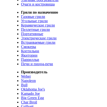
Очаги и костровища
Грили по назначению
Газовые грили
Угольные грили
Керамические грили
Пеллетные грили
Портативные
Электрические грили
Встраиваемые грили
Смокеры
Коптильни
Якитории
Паррилльи
Печи и пицца-печи
Производитель
Weber
Napoleon
Bull
Oklahoma Joe's
Kamado Joe
Big Green Egg
Char Broil
Grillvett