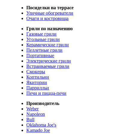
Посиделки на террасе
Уличные обогреватели
Очаги и костровища
Грили по назначению
Газовые грили
Угольные грили
Керамические грили
Пеллетные грили
Портативные
Электрические грили
Встраиваемые грили
Смокеры
Коптильни
Якитории
Паррилльи
Печи и пицца-печи
Производитель
Weber
Napoleon
Bull
Oklahoma Joe's
Kamado Joe