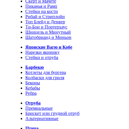
Скерт и Мачете
Пиканья и Рамп
Стейки на кости
Рибай и Стриплойн
Топ Блейд и Денвер
Ти-Бон и Портерхаус
Шницель и Минутный
Шатобрианд и Миньон
Японские Вагю и Кобе
Нарезки якинику
Стейки и отруба
Барбекю
Котлеты для бургера
Колбаски для гриля
Беконы
Кебабы
Ребра
Отруба
Премиальные
Брискет или грудной отруб
Альтернативные
Птица