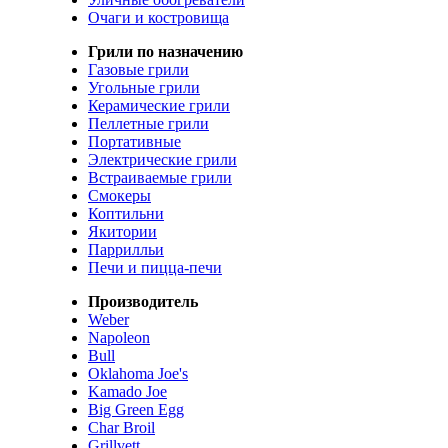
Очаги и костровища
Грили по назначению
Газовые грили
Угольные грили
Керамические грили
Пеллетные грили
Портативные
Электрические грили
Встраиваемые грили
Смокеры
Коптильни
Якитории
Паррилльи
Печи и пицца-печи
Производитель
Weber
Napoleon
Bull
Oklahoma Joe's
Kamado Joe
Big Green Egg
Char Broil
Grillvett