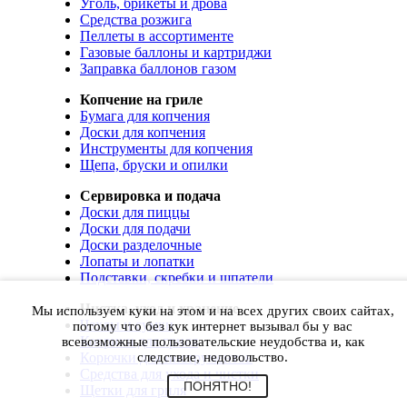
Уголь, брикеты и дрова
Средства розжига
Пеллеты в ассортименте
Газовые баллоны и картриджи
Заправка баллонов газом
Копчение на гриле
Бумага для копчения
Доски для копчения
Инструменты для копчения
Щепа, бруски и опилки
Сервировка и подача
Доски для пиццы
Доски для подачи
Доски разделочные
Лопаты и лопатки
Подставки, скребки и шпатели
Чистка, уход и хранение
Мы используем куки на этом и на всех других своих сайтах,
Чехлы и сумки
потому что без кук интернет вызывал бы у вас
Коврики для гриля
всевозможные пользовательские неудобства и, как
Корючки для инструментов
следствие, недовольство.
Средства для ухода и чистки
ПОНЯТНО!
Щетки для гриля