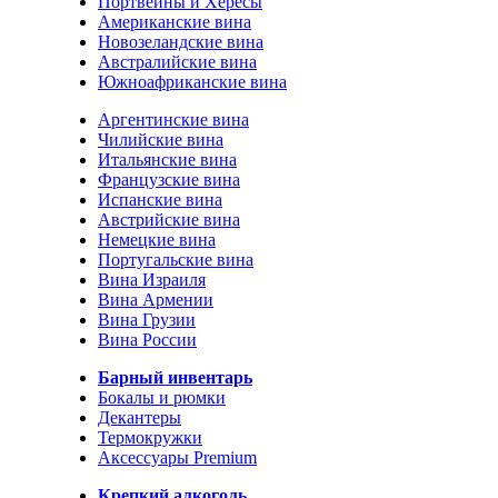
Портвейны и Хересы
Американские вина
Новозеландские вина
Австралийские вина
Южноафриканские вина
Аргентинские вина
Чилийские вина
Итальянские вина
Французские вина
Испанские вина
Австрийские вина
Немецкие вина
Португальские вина
Вина Израиля
Вина Армении
Вина Грузии
Вина России
Барный инвентарь
Бокалы и рюмки
Декантеры
Термокружки
Аксессуары Premium
Крепкий алкоголь