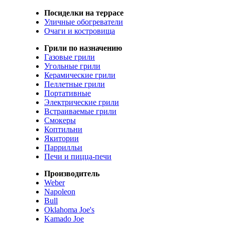
Посиделки на террасе
Уличные обогреватели
Очаги и костровища
Грили по назначению
Газовые грили
Угольные грили
Керамические грили
Пеллетные грили
Портативные
Электрические грили
Встраиваемые грили
Смокеры
Коптильни
Якитории
Паррилльи
Печи и пицца-печи
Производитель
Weber
Napoleon
Bull
Oklahoma Joe's
Kamado Joe