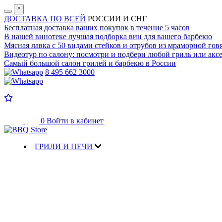
˟
ДОСТАВКА ПО ВСЕЙ
РОССИИ И СНГ
Бесплатная доставка
ваших покупок в течение 5 часов
В нашей винотеке лучшая
подборка вин для вашего барбекю
Мясная лавка с
50 видами стейков и отрубов
из мраморной гов
Видеотур по салону:
посмотри и подбери любой гриль или аксе
Самый большой салон
грилей и барбекю в России
8 495 662 3000
0
Войти в кабинет
ГРИЛИ И ПЕЧИ