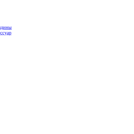
ядины
ссуар