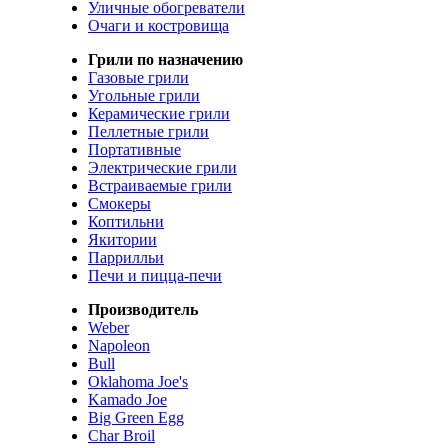
Уличные обогреватели
Очаги и костровища
Грили по назначению
Газовые грили
Угольные грили
Керамические грили
Пеллетные грили
Портативные
Электрические грили
Встраиваемые грили
Смокеры
Коптильни
Якитории
Паррилльи
Печи и пицца-печи
Производитель
Weber
Napoleon
Bull
Oklahoma Joe's
Kamado Joe
Big Green Egg
Char Broil