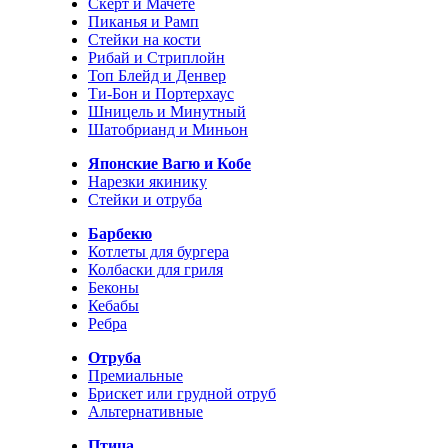
Скерт и Мачете
Пиканья и Рамп
Стейки на кости
Рибай и Стриплойн
Топ Блейд и Денвер
Ти-Бон и Портерхаус
Шницель и Минутный
Шатобрианд и Миньон
Японские Вагю и Кобе
Нарезки якинику
Стейки и отруба
Барбекю
Котлеты для бургера
Колбаски для гриля
Беконы
Кебабы
Ребра
Отруба
Премиальные
Брискет или грудной отруб
Альтернативные
Птица