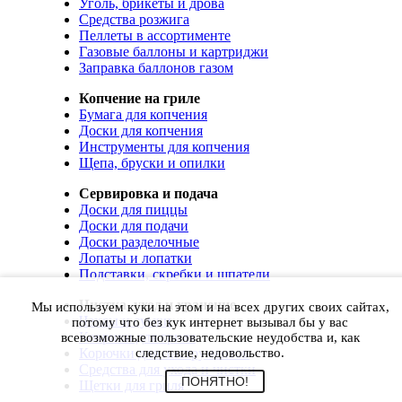
Уголь, брикеты и дрова
Средства розжига
Пеллеты в ассортименте
Газовые баллоны и картриджи
Заправка баллонов газом
Копчение на гриле
Бумага для копчения
Доски для копчения
Инструменты для копчения
Щепа, бруски и опилки
Сервировка и подача
Доски для пиццы
Доски для подачи
Доски разделочные
Лопаты и лопатки
Подставки, скребки и шпатели
Чистка, уход и хранение
Мы используем куки на этом и на всех других своих сайтах,
Чехлы и сумки
потому что без кук интернет вызывал бы у вас
Коврики для гриля
всевозможные пользовательские неудобства и, как
Корючки для инструментов
следствие, недовольство.
Средства для ухода и чистки
ПОНЯТНО!
Щетки для гриля