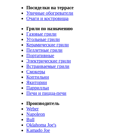
Посиделки на террасе
Уличные обогреватели
Очаги и костровища
Грили по назначению
Газовые грили
Угольные грили
Керамические грили
Пеллетные грили
Портативные
Электрические грили
Встраиваемые грили
Смокеры
Коптильни
Якитории
Паррилльи
Печи и пицца-печи
Производитель
Weber
Napoleon
Bull
Oklahoma Joe's
Kamado Joe