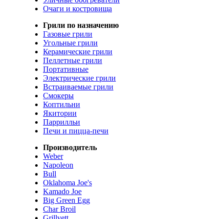
Очаги и костровища
Грили по назначению
Газовые грили
Угольные грили
Керамические грили
Пеллетные грили
Портативные
Электрические грили
Встраиваемые грили
Смокеры
Коптильни
Якитории
Паррилльи
Печи и пицца-печи
Производитель
Weber
Napoleon
Bull
Oklahoma Joe's
Kamado Joe
Big Green Egg
Char Broil
Grillvett