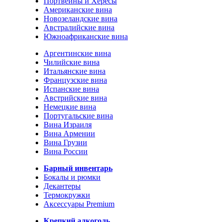
Портвейны и Хересы
Американские вина
Новозеландские вина
Австралийские вина
Южноафриканские вина
Аргентинские вина
Чилийские вина
Итальянские вина
Французские вина
Испанские вина
Австрийские вина
Немецкие вина
Португальские вина
Вина Израиля
Вина Армении
Вина Грузии
Вина России
Барный инвентарь
Бокалы и рюмки
Декантеры
Термокружки
Аксессуары Premium
Крепкий алкоголь