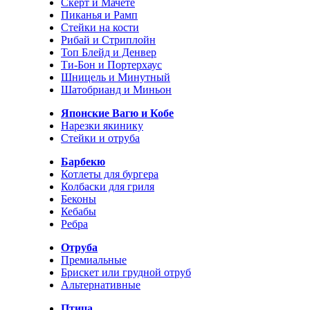
Скерт и Мачете
Пиканья и Рамп
Стейки на кости
Рибай и Стриплойн
Топ Блейд и Денвер
Ти-Бон и Портерхаус
Шницель и Минутный
Шатобрианд и Миньон
Японские Вагю и Кобе
Нарезки якинику
Стейки и отруба
Барбекю
Котлеты для бургера
Колбаски для гриля
Беконы
Кебабы
Ребра
Отруба
Премиальные
Брискет или грудной отруб
Альтернативные
Птица