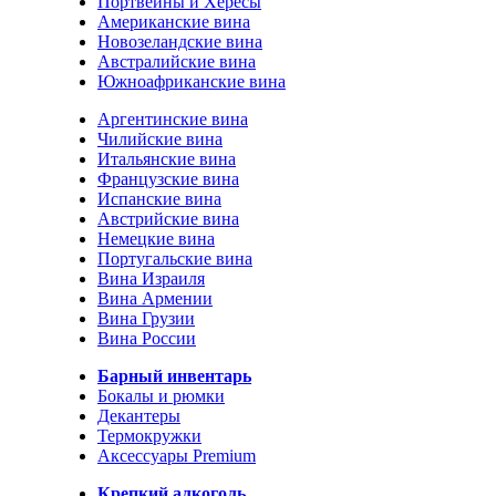
Портвейны и Хересы
Американские вина
Новозеландские вина
Австралийские вина
Южноафриканские вина
Аргентинские вина
Чилийские вина
Итальянские вина
Французские вина
Испанские вина
Австрийские вина
Немецкие вина
Португальские вина
Вина Израиля
Вина Армении
Вина Грузии
Вина России
Барный инвентарь
Бокалы и рюмки
Декантеры
Термокружки
Аксессуары Premium
Крепкий алкоголь