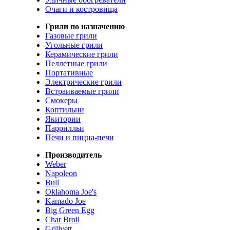
Очаги и костровища
Грили по назначению
Газовые грили
Угольные грили
Керамические грили
Пеллетные грили
Портативные
Электрические грили
Встраиваемые грили
Смокеры
Коптильни
Якитории
Паррилльи
Печи и пицца-печи
Производитель
Weber
Napoleon
Bull
Oklahoma Joe's
Kamado Joe
Big Green Egg
Char Broil
Grillvett