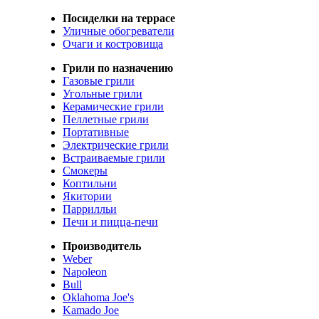
Посиделки на террасе
Уличные обогреватели
Очаги и костровища
Грили по назначению
Газовые грили
Угольные грили
Керамические грили
Пеллетные грили
Портативные
Электрические грили
Встраиваемые грили
Смокеры
Коптильни
Якитории
Паррилльи
Печи и пицца-печи
Производитель
Weber
Napoleon
Bull
Oklahoma Joe's
Kamado Joe