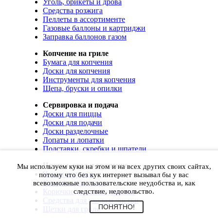
Уголь, брикеты и дрова
Средства розжига
Пеллеты в ассортименте
Газовые баллоны и картриджи
Заправка баллонов газом
Копчение на гриле
Бумага для копчения
Доски для копчения
Инструменты для копчения
Щепа, бруски и опилки
Сервировка и подача
Доски для пиццы
Доски для подачи
Доски разделочные
Лопаты и лопатки
Подставки, скребки и шпатели
Чистка, уход и хранение
Мы используем куки на этом и на всех других своих сайтах,
Чехлы и сумки
потому что без кук интернет вызывал бы у вас
Коврики для гриля
всевозможные пользовательские неудобства и, как
Корючки для инструментов
следствие, недовольство.
Средства для ухода и чистки
ПОНЯТНО!
Щетки для гриля