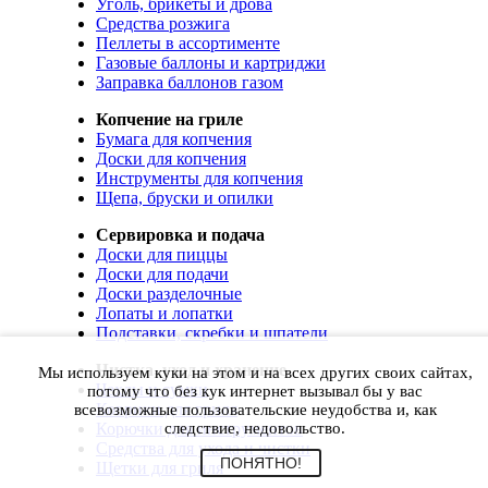
Уголь, брикеты и дрова
Средства розжига
Пеллеты в ассортименте
Газовые баллоны и картриджи
Заправка баллонов газом
Копчение на гриле
Бумага для копчения
Доски для копчения
Инструменты для копчения
Щепа, бруски и опилки
Сервировка и подача
Доски для пиццы
Доски для подачи
Доски разделочные
Лопаты и лопатки
Подставки, скребки и шпатели
Чистка, уход и хранение
Мы используем куки на этом и на всех других своих сайтах,
Чехлы и сумки
потому что без кук интернет вызывал бы у вас
Коврики для гриля
всевозможные пользовательские неудобства и, как
Корючки для инструментов
следствие, недовольство.
Средства для ухода и чистки
ПОНЯТНО!
Щетки для гриля