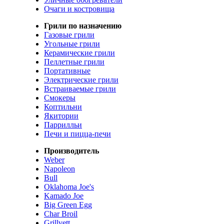
Очаги и костровища
Грили по назначению
Газовые грили
Угольные грили
Керамические грили
Пеллетные грили
Портативные
Электрические грили
Встраиваемые грили
Смокеры
Коптильни
Якитории
Паррилльи
Печи и пицца-печи
Производитель
Weber
Napoleon
Bull
Oklahoma Joe's
Kamado Joe
Big Green Egg
Char Broil
Grillvett