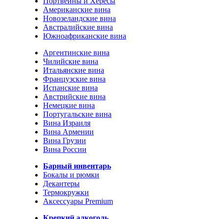
Портвейны и Хересы
Американские вина
Новозеландские вина
Австралийские вина
Южноафриканские вина
Аргентинские вина
Чилийские вина
Итальянские вина
Французские вина
Испанские вина
Австрийские вина
Немецкие вина
Португальские вина
Вина Израиля
Вина Армении
Вина Грузии
Вина России
Барный инвентарь
Бокалы и рюмки
Декантеры
Термокружки
Аксессуары Premium
Крепкий алкоголь