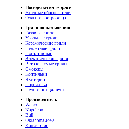
Посиделки на террасе
Уличные обогреватели
Очаги и костровища
Грили по назначению
Газовые грили
Угольные грили
Керамические грили
Пеллетные грили
Портативные
Электрические грили
Встраиваемые грили
Смокеры
Коптильни
Якитории
Паррилльи
Печи и пицца-печи
Производитель
Weber
Napoleon
Bull
Oklahoma Joe's
Kamado Joe