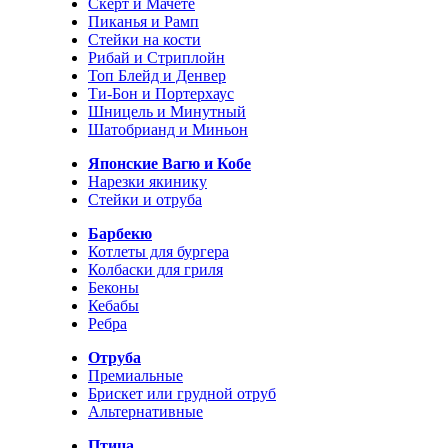
Скерт и Мачете
Пиканья и Рамп
Стейки на кости
Рибай и Стриплойн
Топ Блейд и Денвер
Ти-Бон и Портерхаус
Шницель и Минутный
Шатобрианд и Миньон
Японские Вагю и Кобе
Нарезки якинику
Стейки и отруба
Барбекю
Котлеты для бургера
Колбаски для гриля
Беконы
Кебабы
Ребра
Отруба
Премиальные
Брискет или грудной отруб
Альтернативные
Птица