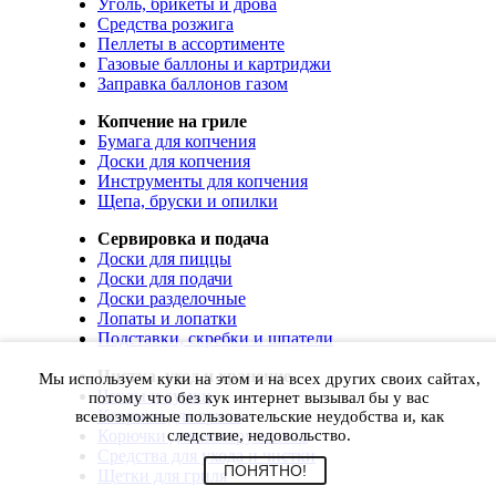
Уголь, брикеты и дрова
Средства розжига
Пеллеты в ассортименте
Газовые баллоны и картриджи
Заправка баллонов газом
Копчение на гриле
Бумага для копчения
Доски для копчения
Инструменты для копчения
Щепа, бруски и опилки
Сервировка и подача
Доски для пиццы
Доски для подачи
Доски разделочные
Лопаты и лопатки
Подставки, скребки и шпатели
Чистка, уход и хранение
Мы используем куки на этом и на всех других своих сайтах,
Чехлы и сумки
потому что без кук интернет вызывал бы у вас
Коврики для гриля
всевозможные пользовательские неудобства и, как
Корючки для инструментов
следствие, недовольство.
Средства для ухода и чистки
ПОНЯТНО!
Щетки для гриля