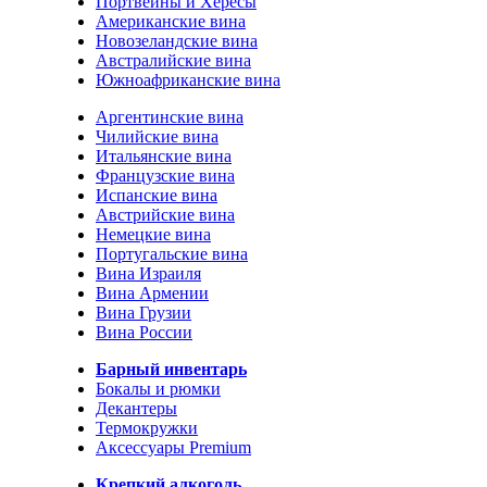
Портвейны и Хересы
Американские вина
Новозеландские вина
Австралийские вина
Южноафриканские вина
Аргентинские вина
Чилийские вина
Итальянские вина
Французские вина
Испанские вина
Австрийские вина
Немецкие вина
Португальские вина
Вина Израиля
Вина Армении
Вина Грузии
Вина России
Барный инвентарь
Бокалы и рюмки
Декантеры
Термокружки
Аксессуары Premium
Крепкий алкоголь