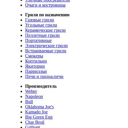
Очаги и костровища
Грили по назначению
Газовые грили
Угольные грили
Керамические грили
Пеллетные грили
Портативные
Электрические грили
Встраиваемые грили
Смокеры
Коптильни
Якитории
Паррилльи
Печи и пицца-печи
Производитель
Weber
Napoleon
Bull
Oklahoma Joe's
Kamado Joe
Big Green Egg
Char Broil
Grillvett