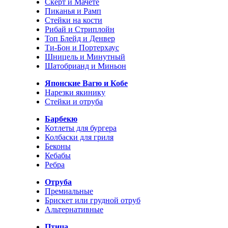
Скерт и Мачете
Пиканья и Рамп
Стейки на кости
Рибай и Стриплойн
Топ Блейд и Денвер
Ти-Бон и Портерхаус
Шницель и Минутный
Шатобрианд и Миньон
Японские Вагю и Кобе
Нарезки якинику
Стейки и отруба
Барбекю
Котлеты для бургера
Колбаски для гриля
Беконы
Кебабы
Ребра
Отруба
Премиальные
Брискет или грудной отруб
Альтернативные
Птица