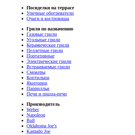
Посиделки на террасе
Уличные обогреватели
Очаги и костровища
Грили по назначению
Газовые грили
Угольные грили
Керамические грили
Пеллетные грили
Портативные
Электрические грили
Встраиваемые грили
Смокеры
Коптильни
Якитории
Паррилльи
Печи и пицца-печи
Производитель
Weber
Napoleon
Bull
Oklahoma Joe's
Kamado Joe