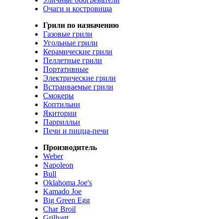
Очаги и костровища
Грили по назначению
Газовые грили
Угольные грили
Керамические грили
Пеллетные грили
Портативные
Электрические грили
Встраиваемые грили
Смокеры
Коптильни
Якитории
Паррилльи
Печи и пицца-печи
Производитель
Weber
Napoleon
Bull
Oklahoma Joe's
Kamado Joe
Big Green Egg
Char Broil
Grillvett