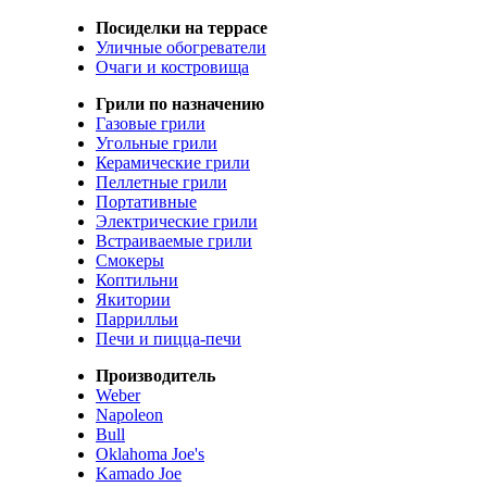
Посиделки на террасе
Уличные обогреватели
Очаги и костровища
Грили по назначению
Газовые грили
Угольные грили
Керамические грили
Пеллетные грили
Портативные
Электрические грили
Встраиваемые грили
Смокеры
Коптильни
Якитории
Паррилльи
Печи и пицца-печи
Производитель
Weber
Napoleon
Bull
Oklahoma Joe's
Kamado Joe