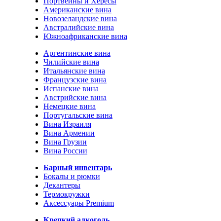
Портвейны и Хересы
Американские вина
Новозеландские вина
Австралийские вина
Южноафриканские вина
Аргентинские вина
Чилийские вина
Итальянские вина
Французские вина
Испанские вина
Австрийские вина
Немецкие вина
Португальские вина
Вина Израиля
Вина Армении
Вина Грузии
Вина России
Барный инвентарь
Бокалы и рюмки
Декантеры
Термокружки
Аксессуары Premium
Крепкий алкоголь