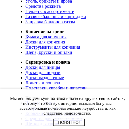
Уголь, брикеты и дрова
Средства розжига
Пеллеты в ассортименте
Газовые баллоны и картриджи
Заправка баллонов газом
Копчение на гриле
Бумага для копчения
Доски для копчения
Инструменты для копчения
Щепа, бруски и опилки
Сервировка и подача
Доски для пиццы
Доски для подачи
Доски разделочные
Лопаты и лопатки
Подставки, скребки и шпатели
Чистка, уход и хранение
Мы используем куки на этом и на всех других своих сайтах,
Чехлы и сумки
потому что без кук интернет вызывал бы у вас
Коврики для гриля
всевозможные пользовательские неудобства и, как
Корючки для инструментов
следствие, недовольство.
Средства для ухода и чистки
ПОНЯТНО!
Щетки для гриля