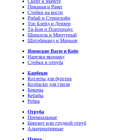
Скерт и Мачете
Пиканья и Рамп
Стейки на кости
Рибай и Стриплойн
Топ Блейд и Денвер
Ти-Бон и Портерхаус
Шницель и Минутный
Шатобрианд и Миньон
Японские Вагю и Кобе
Нарезки якинику
Стейки и отруба
Барбекю
Котлеты для бургера
Колбаски для гриля
Беконы
Кебабы
Ребра
Отруба
Премиальные
Брискет или грудной отруб
Альтернативные
Птица