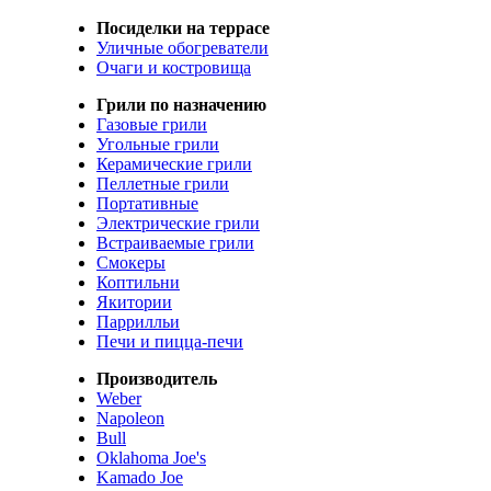
Посиделки на террасе
Уличные обогреватели
Очаги и костровища
Грили по назначению
Газовые грили
Угольные грили
Керамические грили
Пеллетные грили
Портативные
Электрические грили
Встраиваемые грили
Смокеры
Коптильни
Якитории
Паррилльи
Печи и пицца-печи
Производитель
Weber
Napoleon
Bull
Oklahoma Joe's
Kamado Joe