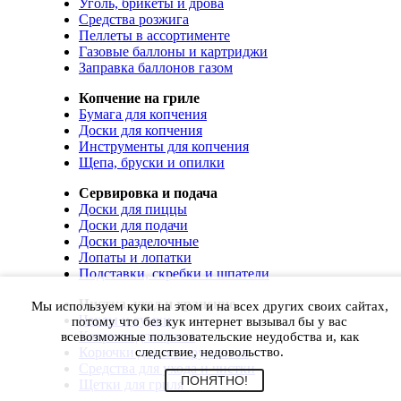
Уголь, брикеты и дрова
Средства розжига
Пеллеты в ассортименте
Газовые баллоны и картриджи
Заправка баллонов газом
Копчение на гриле
Бумага для копчения
Доски для копчения
Инструменты для копчения
Щепа, бруски и опилки
Сервировка и подача
Доски для пиццы
Доски для подачи
Доски разделочные
Лопаты и лопатки
Подставки, скребки и шпатели
Чистка, уход и хранение
Мы используем куки на этом и на всех других своих сайтах,
Чехлы и сумки
потому что без кук интернет вызывал бы у вас
Коврики для гриля
всевозможные пользовательские неудобства и, как
Корючки для инструментов
следствие, недовольство.
Средства для ухода и чистки
ПОНЯТНО!
Щетки для гриля