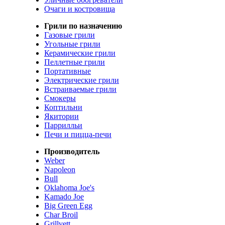
Очаги и костровища
Грили по назначению
Газовые грили
Угольные грили
Керамические грили
Пеллетные грили
Портативные
Электрические грили
Встраиваемые грили
Смокеры
Коптильни
Якитории
Паррилльи
Печи и пицца-печи
Производитель
Weber
Napoleon
Bull
Oklahoma Joe's
Kamado Joe
Big Green Egg
Char Broil
Grillvett