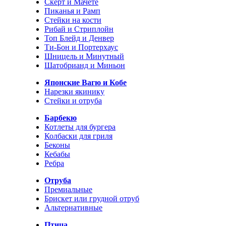
Скерт и Мачете
Пиканья и Рамп
Стейки на кости
Рибай и Стриплойн
Топ Блейд и Денвер
Ти-Бон и Портерхаус
Шницель и Минутный
Шатобрианд и Миньон
Японские Вагю и Кобе
Нарезки якинику
Стейки и отруба
Барбекю
Котлеты для бургера
Колбаски для гриля
Беконы
Кебабы
Ребра
Отруба
Премиальные
Брискет или грудной отруб
Альтернативные
Птица