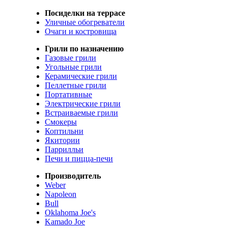
Посиделки на террасе
Уличные обогреватели
Очаги и костровища
Грили по назначению
Газовые грили
Угольные грили
Керамические грили
Пеллетные грили
Портативные
Электрические грили
Встраиваемые грили
Смокеры
Коптильни
Якитории
Паррилльи
Печи и пицца-печи
Производитель
Weber
Napoleon
Bull
Oklahoma Joe's
Kamado Joe