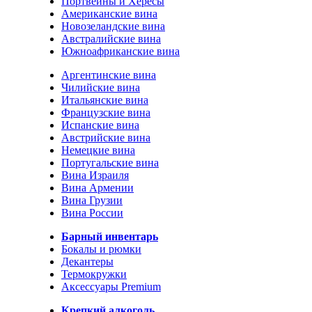
Портвейны и Хересы
Американские вина
Новозеландские вина
Австралийские вина
Южноафриканские вина
Аргентинские вина
Чилийские вина
Итальянские вина
Французские вина
Испанские вина
Австрийские вина
Немецкие вина
Португальские вина
Вина Израиля
Вина Армении
Вина Грузии
Вина России
Барный инвентарь
Бокалы и рюмки
Декантеры
Термокружки
Аксессуары Premium
Крепкий алкоголь