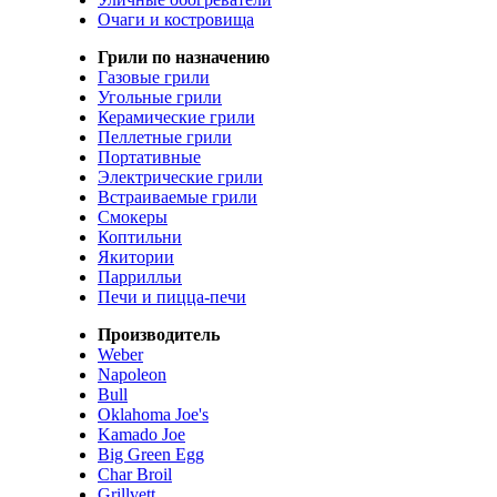
Очаги и костровища
Грили по назначению
Газовые грили
Угольные грили
Керамические грили
Пеллетные грили
Портативные
Электрические грили
Встраиваемые грили
Смокеры
Коптильни
Якитории
Паррилльи
Печи и пицца-печи
Производитель
Weber
Napoleon
Bull
Oklahoma Joe's
Kamado Joe
Big Green Egg
Char Broil
Grillvett