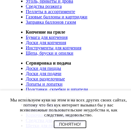
Уголь, брикеты и дрова
Средства розжига
Пеллеты в ассортименте
Газовые баллоны и картриджи
Заправка баллонов газом
Копчение на гриле
Бумага для копчения
Доски для копчения
Инструменты для копчения
Щепа, бруски и опилки
Сервировка и подача
Доски для пиццы
Доски для подачи
Доски разделочные
Лопаты и лопатки
Подставки, скребки и шпатели
Чистка, уход и хранение
Мы используем куки на этом и на всех других своих сайтах,
Чехлы и сумки
потому что без кук интернет вызывал бы у вас
Коврики для гриля
всевозможные пользовательские неудобства и, как
Корючки для инструментов
следствие, недовольство.
Средства для ухода и чистки
ПОНЯТНО!
Щетки для гриля