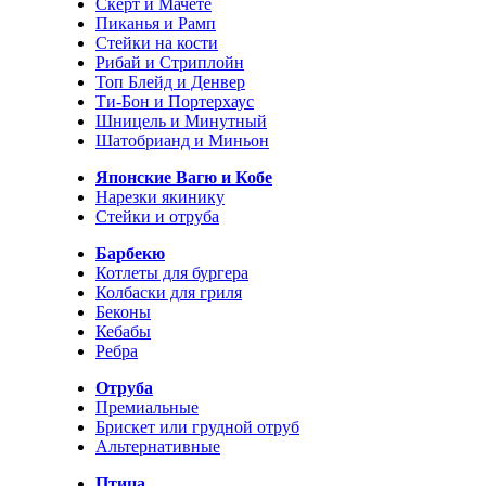
Скерт и Мачете
Пиканья и Рамп
Стейки на кости
Рибай и Стриплойн
Топ Блейд и Денвер
Ти-Бон и Портерхаус
Шницель и Минутный
Шатобрианд и Миньон
Японские Вагю и Кобе
Нарезки якинику
Стейки и отруба
Барбекю
Котлеты для бургера
Колбаски для гриля
Беконы
Кебабы
Ребра
Отруба
Премиальные
Брискет или грудной отруб
Альтернативные
Птица