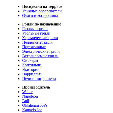
Посиделки на террасе
Уличные обогреватели
Очаги и костровища
Грили по назначению
Газовые грили
Угольные грили
Керамические грили
Пеллетные грили
Портативные
Электрические грили
Встраиваемые грили
Смокеры
Коптильни
Якитории
Паррилльи
Печи и пицца-печи
Производитель
Weber
Napoleon
Bull
Oklahoma Joe's
Kamado Joe