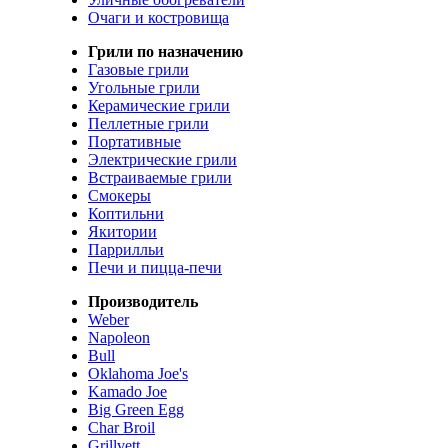
Очаги и костровища
Грили по назначению
Газовые грили
Угольные грили
Керамические грили
Пеллетные грили
Портативные
Электрические грили
Встраиваемые грили
Смокеры
Коптильни
Якитории
Паррилльи
Печи и пицца-печи
Производитель
Weber
Napoleon
Bull
Oklahoma Joe's
Kamado Joe
Big Green Egg
Char Broil
Grillvett