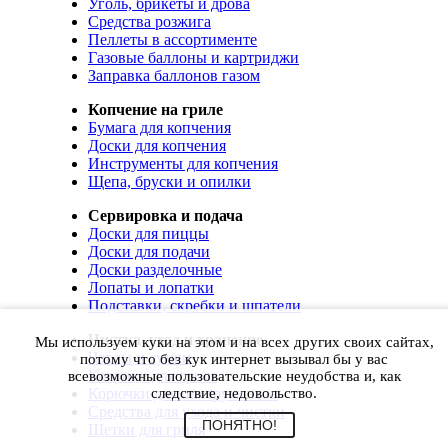
Уголь, брикеты и дрова
Средства розжига
Пеллеты в ассортименте
Газовые баллоны и картриджи
Заправка баллонов газом
Копчение на гриле
Бумага для копчения
Доски для копчения
Инструменты для копчения
Щепа, бруски и опилки
Сервировка и подача
Доски для пиццы
Доски для подачи
Доски разделочные
Лопаты и лопатки
Подставки, скребки и шпатели
Чистка, уход и хранение
Мы используем куки на этом и на всех других своих сайтах,
Чехлы и сумки
потому что без кук интернет вызывал бы у вас
Коврики для гриля
всевозможные пользовательские неудобства и, как
Корючки для инструментов
следствие, недовольство.
Средства для ухода и чистки
ПОНЯТНО!
Щетки для гриля