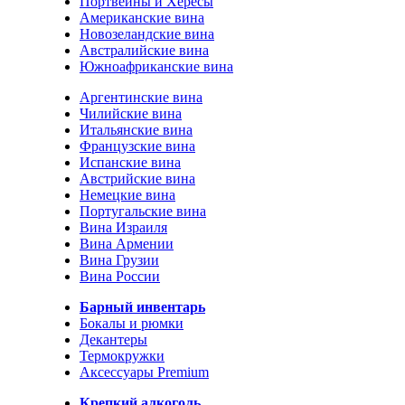
Портвейны и Хересы
Американские вина
Новозеландские вина
Австралийские вина
Южноафриканские вина
Аргентинские вина
Чилийские вина
Итальянские вина
Французские вина
Испанские вина
Австрийские вина
Немецкие вина
Португальские вина
Вина Израиля
Вина Армении
Вина Грузии
Вина России
Барный инвентарь
Бокалы и рюмки
Декантеры
Термокружки
Аксессуары Premium
Крепкий алкоголь