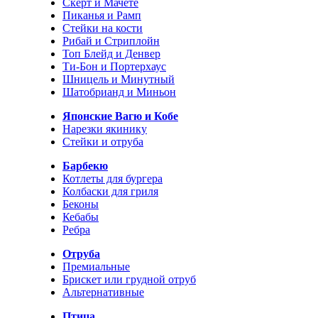
Скерт и Мачете
Пиканья и Рамп
Стейки на кости
Рибай и Стриплойн
Топ Блейд и Денвер
Ти-Бон и Портерхаус
Шницель и Минутный
Шатобрианд и Миньон
Японские Вагю и Кобе
Нарезки якинику
Стейки и отруба
Барбекю
Котлеты для бургера
Колбаски для гриля
Беконы
Кебабы
Ребра
Отруба
Премиальные
Брискет или грудной отруб
Альтернативные
Птица