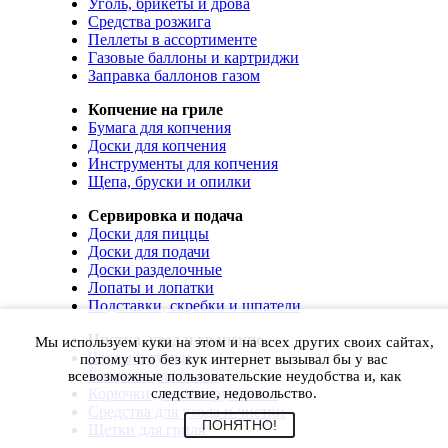
Уголь, брикеты и дрова
Средства розжига
Пеллеты в ассортименте
Газовые баллоны и картриджи
Заправка баллонов газом
Копчение на гриле
Бумага для копчения
Доски для копчения
Инструменты для копчения
Щепа, бруски и опилки
Сервировка и подача
Доски для пиццы
Доски для подачи
Доски разделочные
Лопаты и лопатки
Подставки, скребки и шпатели
Чистка, уход и хранение
Мы используем куки на этом и на всех других своих сайтах,
Чехлы и сумки
потому что без кук интернет вызывал бы у вас
Коврики для гриля
всевозможные пользовательские неудобства и, как
Корючки для инструментов
следствие, недовольство.
Средства для ухода и чистки
ПОНЯТНО!
Щетки для гриля