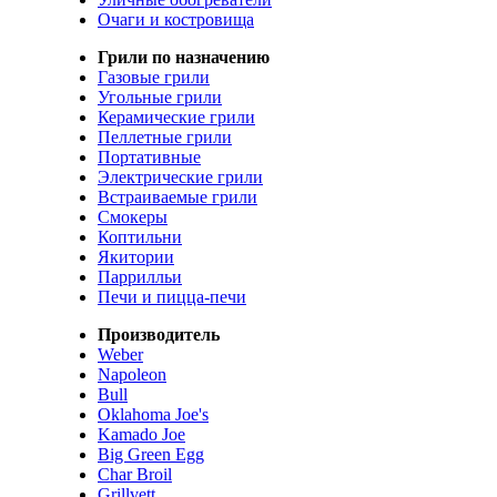
Очаги и костровища
Грили по назначению
Газовые грили
Угольные грили
Керамические грили
Пеллетные грили
Портативные
Электрические грили
Встраиваемые грили
Смокеры
Коптильни
Якитории
Паррилльи
Печи и пицца-печи
Производитель
Weber
Napoleon
Bull
Oklahoma Joe's
Kamado Joe
Big Green Egg
Char Broil
Grillvett