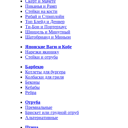
Скерт и Мачете
Пиканья и Рамп
Стейки на кости
Рибай и Стриплойн
Топ Блейд и Денвер
Ти-Бон и Портерхаус
Шницель и Минутный
Шатобрианд и Миньон
Японские Вагю и Кобе
Нарезки якинику
Стейки и отруба
Барбекю
Котлеты для бургера
Колбаски для гриля
Беконы
Кебабы
Ребра
Отруба
Премиальные
Брискет или грудной отруб
Альтернативные
Птица