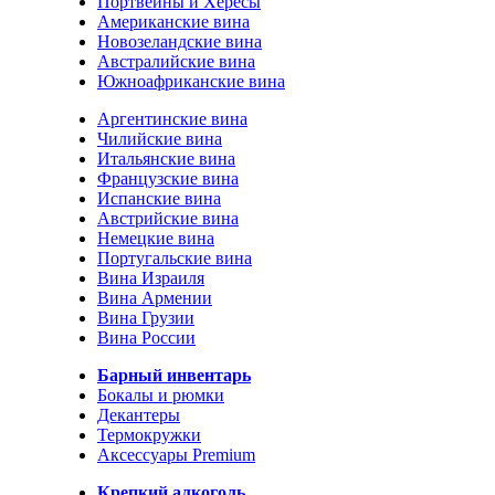
Портвейны и Хересы
Американские вина
Новозеландские вина
Австралийские вина
Южноафриканские вина
Аргентинские вина
Чилийские вина
Итальянские вина
Французские вина
Испанские вина
Австрийские вина
Немецкие вина
Португальские вина
Вина Израиля
Вина Армении
Вина Грузии
Вина России
Барный инвентарь
Бокалы и рюмки
Декантеры
Термокружки
Аксессуары Premium
Крепкий алкоголь