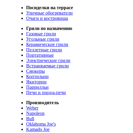
Посиделки на террасе
Уличные обогреватели
Очаги и костровища
Грили по назначению
Газовые грили
Угольные грили
Керамические грили
Пеллетные грили
Портативные
Электрические грили
Встраиваемые грили
Смокеры
Коптильни
Якитории
Паррилльи
Печи и пицца-печи
Производитель
Weber
Napoleon
Bull
Oklahoma Joe's
Kamado Joe