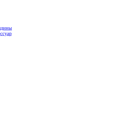
ядины
ссуар