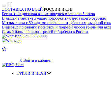
˟
ДОСТАВКА ПО ВСЕЙ
РОССИИ И СНГ
Бесплатная доставка
ваших покупок в течение 5 часов
В нашей винотеке лучшая
подборка вин для вашего барбекю
Мясная лавка с
50 видами стейков и отрубов
из мраморной гов
Видеотур по салону:
посмотри и подбери любой гриль или аксе
Самый большой салон
грилей и барбекю в России
8 495 662 3000
0
Войти в кабинет
ГРИЛИ И ПЕЧИ