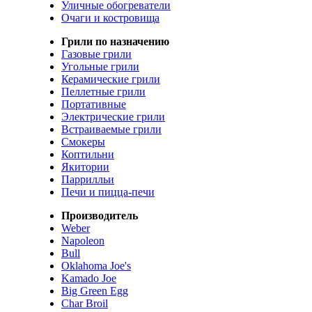
Уличные обогреватели
Очаги и костровища
Грили по назначению
Газовые грили
Угольные грили
Керамические грили
Пеллетные грили
Портативные
Электрические грили
Встраиваемые грили
Смокеры
Коптильни
Якитории
Паррилльи
Печи и пицца-печи
Производитель
Weber
Napoleon
Bull
Oklahoma Joe's
Kamado Joe
Big Green Egg
Char Broil